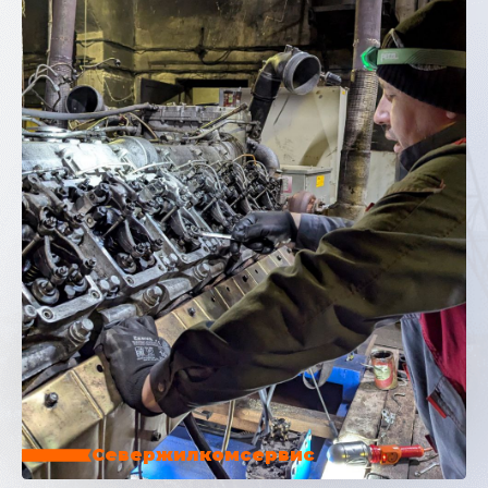
Севержилкомсервис